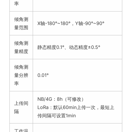
率
倾角测
X轴-180°~180°，Y轴-90°~90°
量范围
倾角测
静态精度0.1°、动态精度±0.5°
量精度
倾角测
量分辨
0.01°
率
NB/4G：8h（可修改）
上传间
LoRa：默认60min上传一次，最短上
隔
传间隔可设置1min
工作温