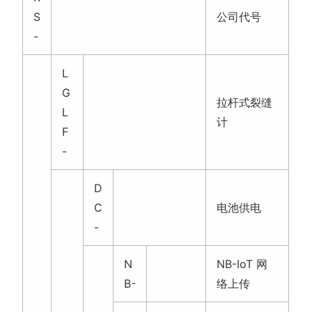
S
公司代号
-
L
G
拉杆式裂缝
L
计
F
-
D
C
电池供电
-
N
NB-IoT 网
B-
络上传