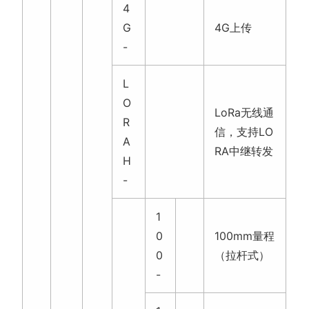
4
G
4G上传
-
L
O
LoRa无线通
R
信，支持LO
A
RA中继转发
H
-
1
0
100mm量程
0
（拉杆式）
-