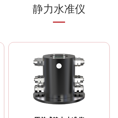
静力水准仪