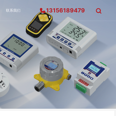
13156189479
联系我们