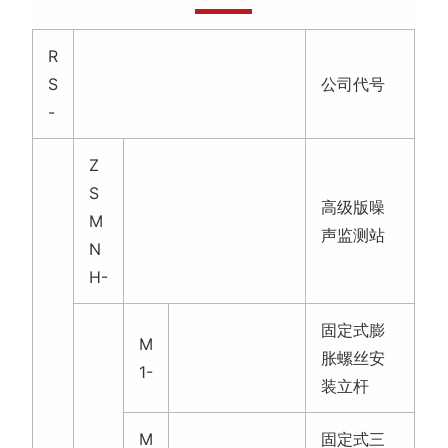
R
S
公司代号
-
Z
S
高级版噪
M
声监测站
N
H-
固定式膨
M
胀螺丝安
1-
装立杆
M
固定式三