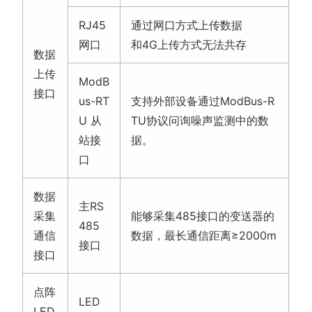
RJ45
通过网口方式上传数据
网口
和4G上传方式无法共存
数据
上传
ModB
接口
us-RT
支持外部设备通过ModBus-R
U 从
TU协议问询噪声监测中的数
站接
据。
口
数据
主RS
采集
能够采集485接口的变送器的
485
通信
数据，最长通信距离≥2000m
接口
接口
点阵
LED
LED