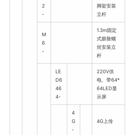
2
脚架安装
-
立杆
1.3m固定
M
式膨胀螺
6
丝安装立
-
杆
LE
220V供
D6
电、带64*
46
64LED显
4-
示屏
4
G
4G上传
-