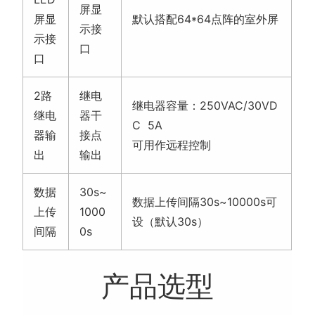
屏显
屏显
默认搭配64*64点阵的室外屏
示接
示接
口
口
2路
继电
继电器容量：250VAC/30VD
继电
器干
C 5A
器输
接点
可用作远程控制
出
输出
数据
30s~
数据上传间隔30s~10000s可
上传
1000
设（默认30s）
间隔
0s
产品选型