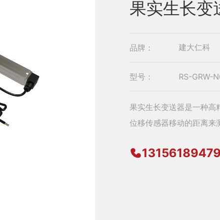
果实生长变
品牌：
建大仁科
型号：
RS-GRW-N
果实生长变送器是一种高
位移传感器移动的距离来
1315618947