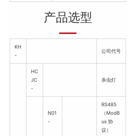
数据上传方式
485或4G选配
产品选型
KH
公司代号
-
HC
JC
杀虫灯
-
RS485
N01
（ModB
-
us 协